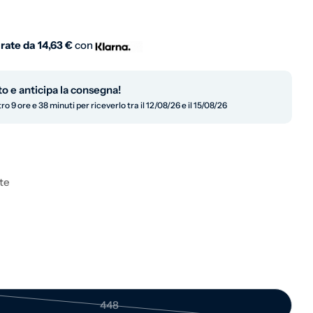
normale
 rate da
14,63 €
con
to e anticipa la consegna!
ro 9 ore e 38 minuti per riceverlo tra il 12/08/26 e il 15/08/26
in modalità modale
te
448
Variante esaurita o non disponibile