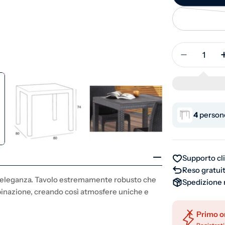
Quantità
Diminuisci
4
persone
Supporto cl
Reso gratuit
ed eleganza. Tavolo estremamente robusto che
Spedizione 
mbinazione, creando così atmosfere uniche e
Primo o