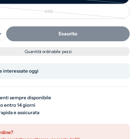
449
Variante esaurita o non disponibile
Esaurito
 la quantità per Tavolo quadrato da giardino in polip
Aumenta la quantità per Tavolo quadrato da giardino i
Quantità ordinabile:
pezzi.
 interessate oggi
ienti sempre disponibile
o entro 14 giorni
rapida e assicurata
rdine?