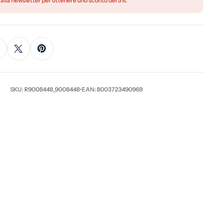
 alla newsletter per ottenere uno sconto del 5%.
SKU: R9008448_9008448
•
EAN: 8003723490969