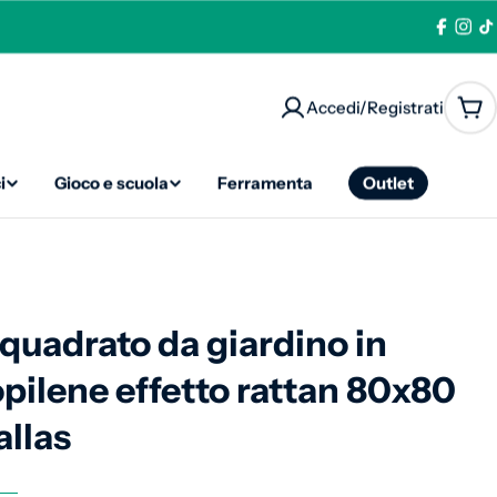
Facebo
Ins
T
Accedi/Registrati
Car
i
Gioco e scuola
Ferramenta
Outlet
 quadrato da giardino in
opilene effetto rattan 80x80
allas