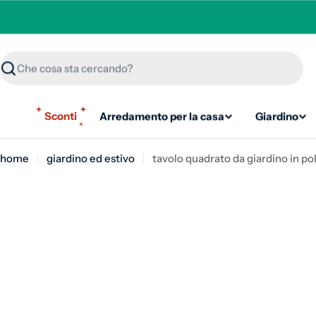
Ricerca
Sconti
Arredamento per la casa
Giardino
home
giardino ed estivo
tavolo quadrato da giardino in po