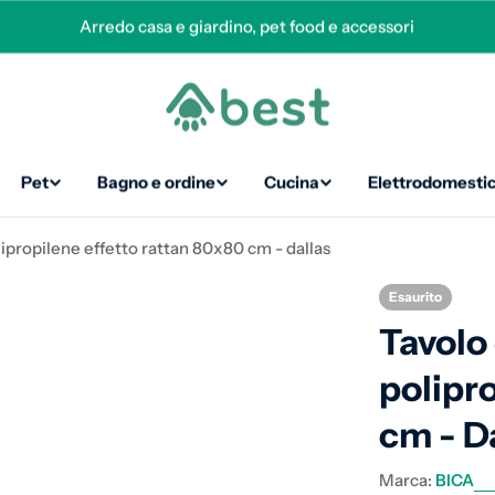
Arredo casa e giardino, pet food e accessori
Pet
Bagno e ordine
Cucina
Elettrodomestic
lipropilene effetto rattan 80x80 cm - dallas
Esaurito
Tavolo
polipr
cm - D
Marca:
BICA