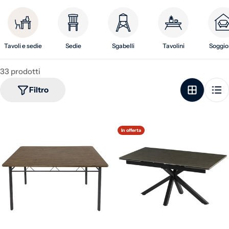
Tavoli e sedie
Sedie
Sgabelli
Tavolini
Soggio
33 prodotti
Filtro
In offerta