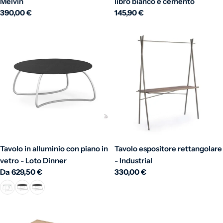
Melvin
libro bianco e cemento
Prezzo normale
390,00 €
Prezzo normale
145,90 €
Tavolo in alluminio con piano in
Tavolo espositore rettangolare
vetro - Loto Dinner
- Industrial
Prezzo normale
Da 629,50 €
Prezzo normale
330,00 €