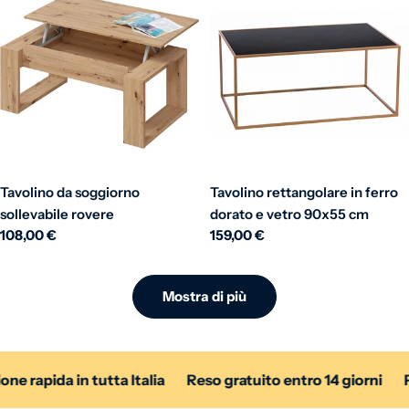
Tavolino da soggiorno
Tavolino rettangolare in ferro
sollevabile rovere
dorato e vetro 90x55 cm
Prezzo normale
108,00 €
Prezzo normale
159,00 €
Mostra di più
rapida in tutta Italia
Reso gratuito entro 14 giorni
Pag