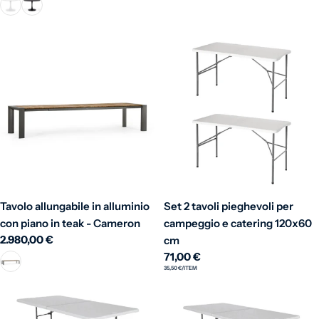
Tavolo allungabile in alluminio
Set 2 tavoli pieghevoli per
con piano in teak - Cameron
campeggio e catering 120x60
Prezzo normale
2.980,00 €
cm
Prezzo normale
71,00 €
PREZZO UNITARIO
PER
35,50 €
/
ITEM