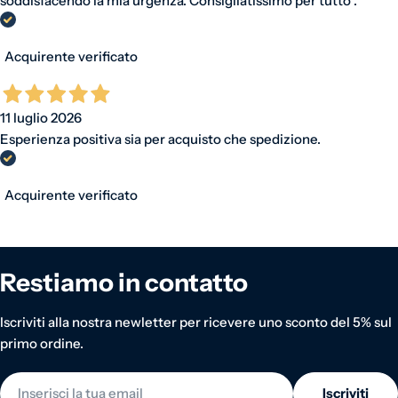
soddisfacendo la mia urgenza. Consigliatissimo per tutto .
Acquirente verificato
11 luglio 2026
Esperienza positiva sia per acquisto che spedizione.
Acquirente verificato
Restiamo in contatto
Iscriviti alla nostra newletter per ricevere uno sconto del 5% sul
primo ordine.
E-mail
Iscriviti