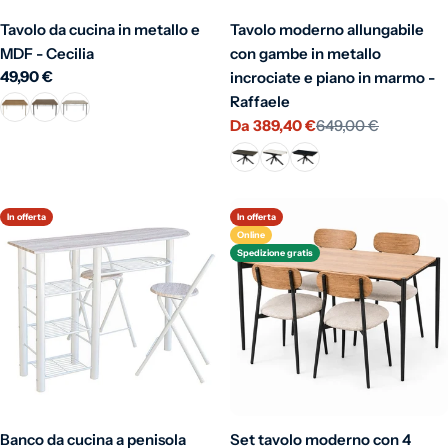
Tavolo da cucina in metallo e
Tavolo moderno allungabile
MDF - Cecilia
con gambe in metallo
Prezzo normale
49,90 €
incrociate e piano in marmo -
Raffaele
Da 389,40 €
649,00 €
Prezzo di vendita
Prezzo normale
In offerta
In offerta
Online
Spedizione gratis
Banco da cucina a penisola
Set tavolo moderno con 4