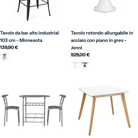
Tavolo da bar alto industrial
Tavolo rotondo allungabile in
103 cm - Minnesota
acciaio con piano in gres -
Prezzo normale
139,90 €
Jonni
Prezzo normale
929,00 €