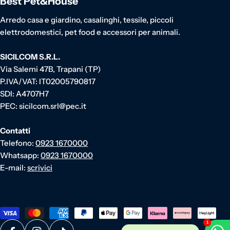
Best Pet&House
Arredo casa e giardino, casalinghi, tessile, piccoli
elettrodomestici, pet food e accessori per animali.
SICILCOM S.R.L.
Via Salemi 47B, Trapani (TP)
P.IVA/VAT: IT02005790817
SDI: A4707H7
PEC: sicilcom.srl@pec.it
Contatti
Telefono:
0923 1670000
Whatsapp:
0923 1670000
E-mail:
scrivici
Metodi di pagamento
1