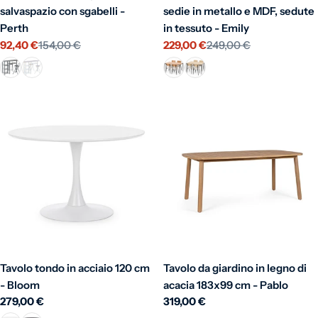
salvaspazio con sgabelli -
sedie in metallo e MDF, sedute
Perth
in tessuto - Emily
92,40 €
154,00 €
229,00 €
249,00 €
Prezzo di vendita
Prezzo normale
Prezzo di vendita
Prezzo normale
Tavolo tondo in acciaio 120 cm
Tavolo da giardino in legno di
- Bloom
acacia 183x99 cm - Pablo
Prezzo normale
279,00 €
Prezzo normale
319,00 €