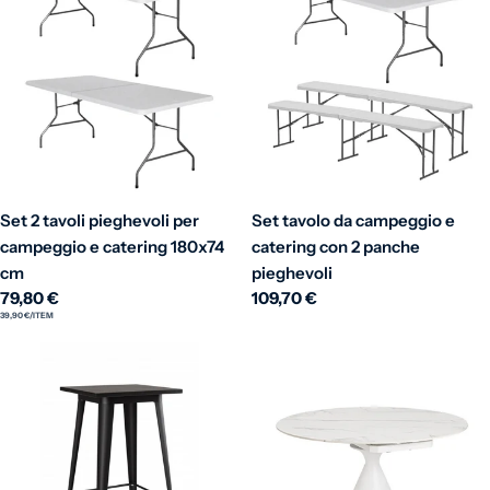
Set 2 tavoli pieghevoli per
Set tavolo da campeggio e
campeggio e catering 180x74
catering con 2 panche
cm
pieghevoli
Prezzo normale
79,80 €
Prezzo normale
109,70 €
PREZZO UNITARIO
PER
39,90 €
/
ITEM