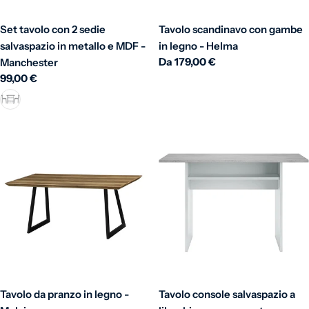
Set tavolo con 2 sedie
Tavolo scandinavo con gambe
salvaspazio in metallo e MDF -
in legno - Helma
Prezzo normale
Da 179,00 €
Manchester
Prezzo normale
99,00 €
Tavolo da pranzo in legno -
Tavolo console salvaspazio a