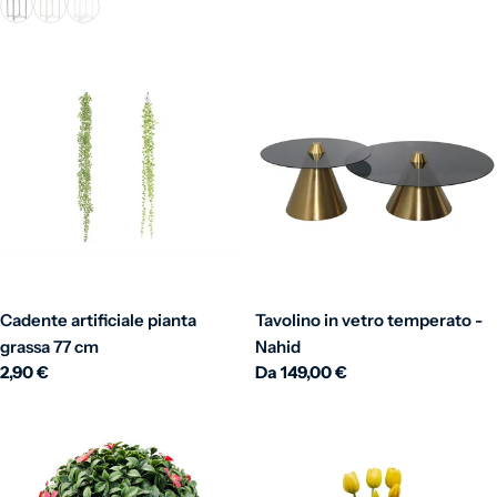
Cadente artificiale pianta
Tavolino in vetro temperato -
grassa 77 cm
Nahid
Prezzo normale
2,90 €
Prezzo normale
Da 149,00 €