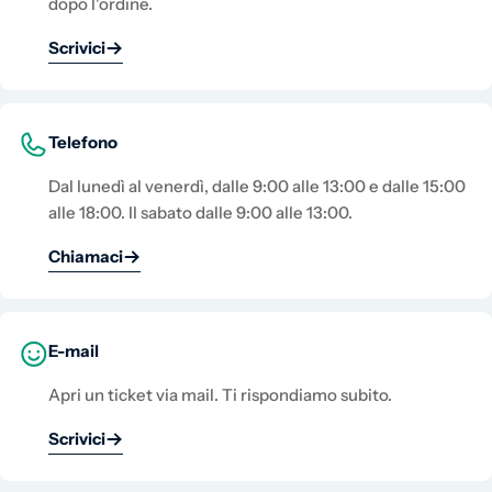
dopo l'ordine.
decorativi eleganti, funzionali e sempre di tendenza!
Scrivici
Telefono
Dal lunedì al venerdì, dalle 9:00 alle 13:00 e dalle 15:00
alle 18:00. Il sabato dalle 9:00 alle 13:00.
Chiamaci
E-mail
Apri un ticket via mail. Ti rispondiamo subito.
Scrivici