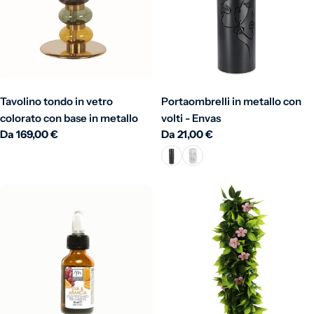
Tavolino tondo in vetro
Portaombrelli in metallo con
colorato con base in metallo
volti - Envas
Prezzo normale
Da 169,00 €
Prezzo normale
Da 21,00 €