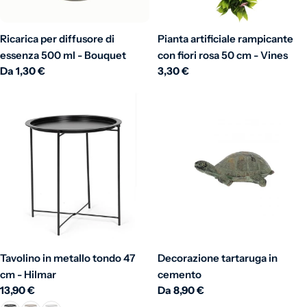
Ricarica per diffusore di
Pianta artificiale rampicante
essenza 500 ml - Bouquet
con fiori rosa 50 cm - Vines
Prezzo normale
Da 1,30 €
Prezzo normale
3,30 €
Tavolino in metallo tondo 47
Decorazione tartaruga in
cm - Hilmar
cemento
Prezzo normale
13,90 €
Prezzo normale
Da 8,90 €