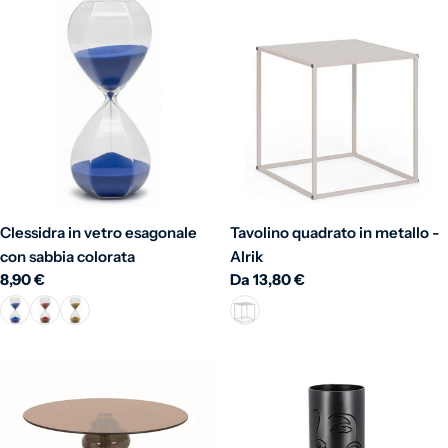
Clessidra in vetro esagonale
Tavolino quadrato in metallo -
con sabbia colorata
Alrik
Prezzo normale
8,90 €
Prezzo normale
Da 13,80 €