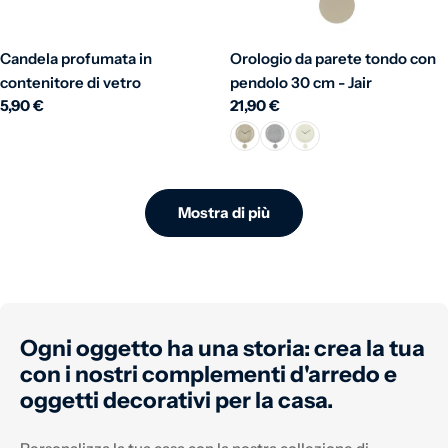
Candela profumata in
Orologio da parete tondo con
contenitore di vetro
pendolo 30 cm - Jair
Prezzo normale
5,90 €
Prezzo normale
21,90 €
Mostra di più
Ogni oggetto ha una storia: crea la tua
con i nostri complementi d'arredo e
oggetti decorativi per la casa.