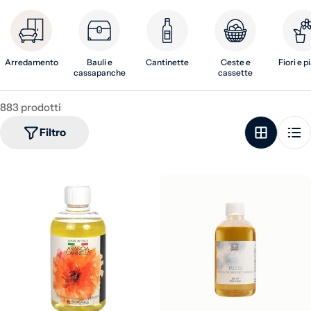
Arredamento
Bauli e
Cantinette
Ceste e
Fiori e p
cassapanche
cassette
883 prodotti
Filtro