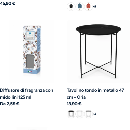
Prezzo normale
45,90 €
+3
Diffusore di fragranza con
Tavolino tondo in metallo 47
midollini 125 ml
cm - Oria
Prezzo normale
Da 2,59 €
Prezzo normale
13,90 €
+4