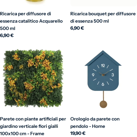
Ricarica per diffusore di
Ricarica bouquet per diffusore
essenza catalitico Acquarello
di essenza 500 ml
Prezzo normale
6,90 €
500 ml
Prezzo normale
6,90 €
Parete con piante artificiali per
Orologio da parete con
giardino verticale fiori gialli
pendolo - Home
Prezzo normale
19,90 €
100x100 cm - Frame