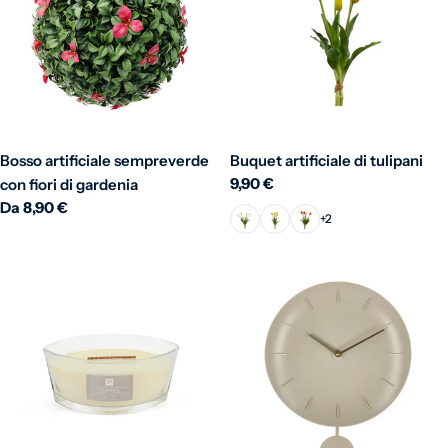
Bosso artificiale sempreverde
Buquet artificiale di tulipani
Prezzo normale
9,90 €
con fiori di gardenia
Prezzo normale
Da 8,90 €
+2