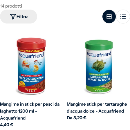
14 prodotti
Filtro
Mangime in stick per pesci da
Mangime stick per tartarughe
laghetto 1200 ml -
d'acqua dolce - Acquafriend
Prezzo normale
Da 3,20 €
Acquafriend
Prezzo normale
4,40 €