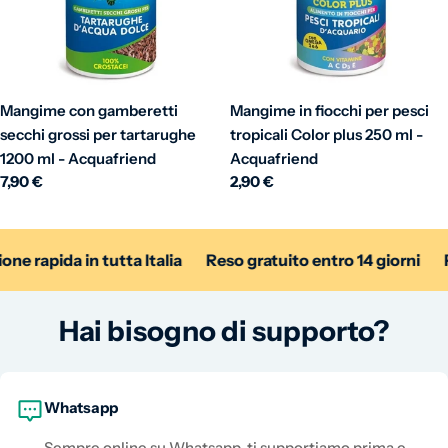
Mangime con gamberetti
Mangime in fiocchi per pesci
secchi grossi per tartarughe
tropicali Color plus 250 ml -
1200 ml - Acquafriend
Acquafriend
Prezzo normale
7,90 €
Prezzo normale
2,90 €
 rapida in tutta Italia
Reso gratuito entro 14 giorni
Pa
Hai bisogno di supporto?
Whatsapp
Sempre online su Whatsapp, ti supportiamo prima e