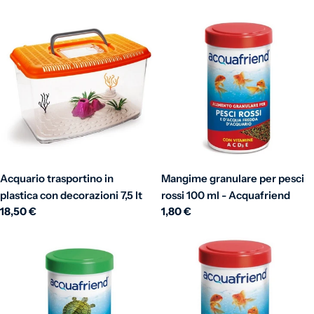
Acquario trasportino in
Mangime granulare per pesci
plastica con decorazioni 7,5 lt
rossi 100 ml - Acquafriend
Prezzo normale
18,50 €
Prezzo normale
1,80 €