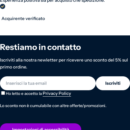
Esperienza positiva sia per acquisto che spedizione.
Acquirente verificato
Restiamo in contatto
Iscriviti alla nostra newletter per ricevere uno sconto del 5% sul
primo ordine.
E-mail
Iscriviti
Privacy Policy
Ho letto e accetto la
Lo sconto non è cumulabile con altre offerte/promozioni.
Impostazioni di accessibilità