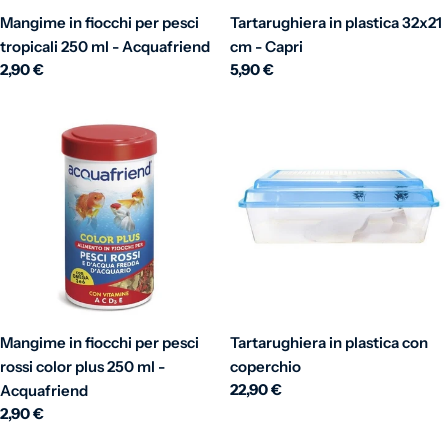
Mangime in fiocchi per pesci
Tartarughiera in plastica 32x21
tropicali 250 ml - Acquafriend
cm - Capri
Prezzo normale
2,90 €
Prezzo normale
5,90 €
Mangime in fiocchi per pesci
Tartarughiera in plastica con
rossi color plus 250 ml -
coperchio
Prezzo normale
22,90 €
Acquafriend
Prezzo normale
2,90 €