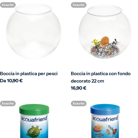
Esaurito
Esaurito
Boccia in plastica per pesci
Boccia in plastica con fondo
Prezzo normale
Da 10,90 €
decorato 22 cm
Prezzo normale
16,90 €
Esaurito
Esaurito