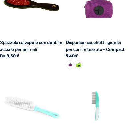
Spazzola salvapelo con denti in
Dispenser sacchetti igienici
acciaio per animali
per cani in tessuto - Compact
Prezzo normale
Da 3,50 €
Prezzo normale
5,40 €