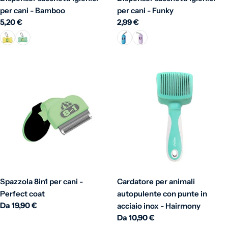
per cani - Bamboo
per cani - Funky
Prezzo normale
5,20 €
Prezzo normale
2,99 €
Spazzola 8in1 per cani -
Cardatore per animali
Perfect coat
autopulente con punte in
Prezzo normale
Da 19,90 €
acciaio inox - Hairmony
Prezzo normale
Da 10,90 €