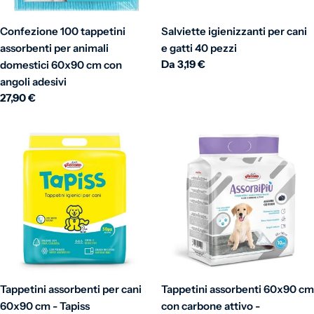
Confezione 100 tappetini
Salviette igienizzanti per cani
assorbenti per animali
e gatti 40 pezzi
Prezzo normale
Da 3,19 €
domestici 60x90 cm con
angoli adesivi
Prezzo normale
27,90 €
Tappetini assorbenti per cani
Tappetini assorbenti 60x90 cm
60x90 cm - Tapiss
con carbone attivo -