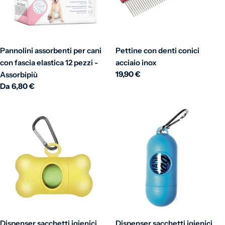
Pannolini assorbenti per cani
Pettine con denti conici
con fascia elastica 12 pezzi -
acciaio inox
Prezzo normale
19,90 €
Assorbipiù
Prezzo normale
Da 6,80 €
Dispenser sacchetti igienici
Dispenser sacchetti igienici