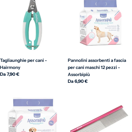
Tagliaunghie per cani -
Pannolini assorbenti a fascia
Hairmony
per cani maschi 12 pezzi -
Prezzo normale
Da 7,90 €
Assorbipiù
Prezzo normale
Da 6,90 €