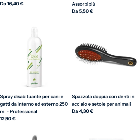
Prezzo normale
Da 16,40 €
Assorbipiù
Prezzo normale
Da 5,50 €
Spray disabituante per cani e
Spazzola doppia con denti in
gatti da interno ed esterno 250
acciaio e setole per animali
Prezzo normale
Da 4,30 €
ml - Professional
Prezzo normale
12,90 €