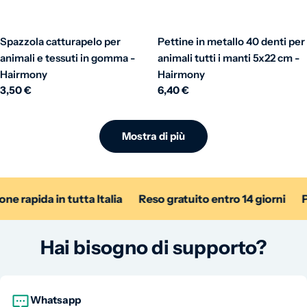
Spazzola catturapelo per
Pettine in metallo 40 denti per
animali e tessuti in gomma -
animali tutti i manti 5x22 cm -
Hairmony
Hairmony
Prezzo normale
3,50 €
Prezzo normale
6,40 €
Mostra di più
apida in tutta Italia
Reso gratuito entro 14 giorni
Paga
Hai bisogno di supporto?
Whatsapp