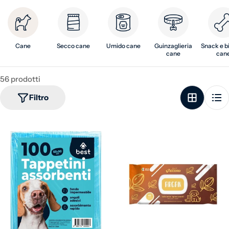
Cane
Secco cane
Umido cane
Guinzaglieria
Snack e b
cane
can
56 prodotti
Filtro