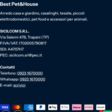
Best Pet&House
Arredo casa e giardino, casalinghi, tessile, piccoli
elettrodomestici, pet food e accessori per animali.
SICILCOM S.R.L.
Via Salemi 47B, Trapani (TP)
P.IVA/VAT: IT02005790817
SDI: A4707H7
PEC: sicilcom.srl@pec.it
Contatti
Telefono:
0923 1670000
Whatsapp:
0923 1670000
E-mail:
scrivici
Metodi di pagamento
1