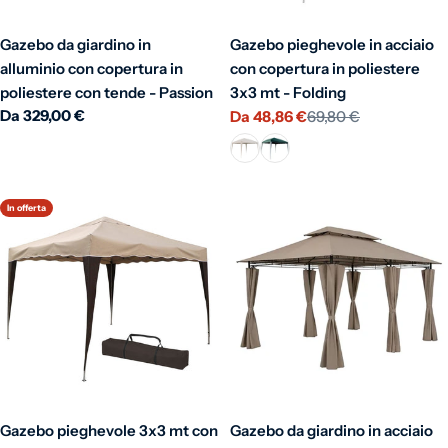
Gazebo da giardino in
Gazebo pieghevole in acciaio
alluminio con copertura in
con copertura in poliestere
poliestere con tende - Passion
3x3 mt - Folding
Prezzo normale
Da 329,00 €
Da 48,86 €
69,80 €
Prezzo di vendita
Prezzo normale
In offerta
Gazebo pieghevole 3x3 mt con
Gazebo da giardino in acciaio