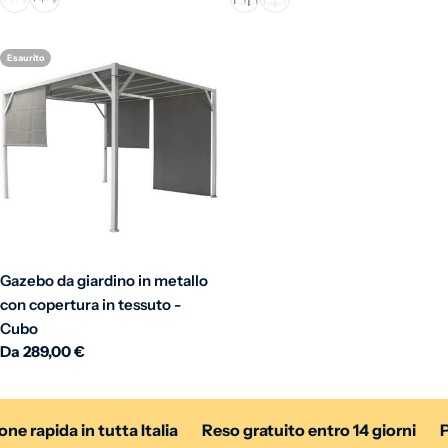
Esaurito
Gazebo da giardino in metallo
con copertura in tessuto -
Cubo
Prezzo normale
Da 289,00 €
 rapida in tutta Italia
Reso gratuito entro 14 giorni
Pa