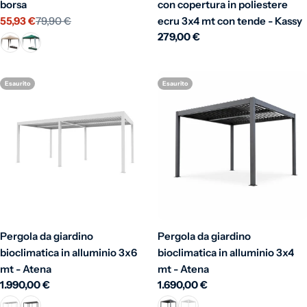
borsa
con copertura in poliestere
55,93 €
79,90 €
ecru 3x4 mt con tende - Kassy
Prezzo di vendita
Prezzo normale
Prezzo normale
279,00 €
Esaurito
Esaurito
Pergola da giardino
Pergola da giardino
bioclimatica in alluminio 3x6
bioclimatica in alluminio 3x4
mt - Atena
mt - Atena
Prezzo normale
1.990,00 €
Prezzo normale
1.690,00 €