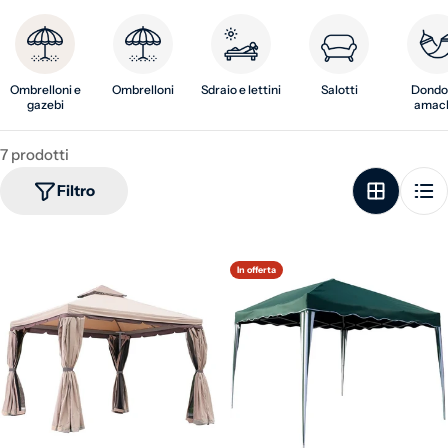
Ombrelloni e
Ombrelloni
Sdraio e lettini
Salotti
Dondol
gazebi
amac
7 prodotti
Filtro
In offerta