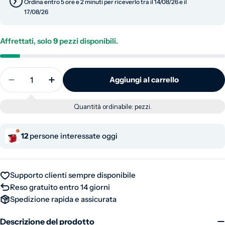
Ordina entro 5 ore e 2 minuti per riceverlo tra il 14/08/26 e il
17/08/26
Affrettati, solo
9
pezzi disponibili.
Quantità
Aggiungi al carrello
Diminuisci la quantità per Tanica per carburante co
Aumenta la quantità per Tanica per carbur
Quantità ordinabile:
pezzi.
12
persone interessate oggi
Supporto clienti sempre disponibile
Reso gratuito entro 14 giorni
Spedizione rapida e assicurata
Descrizione del prodotto