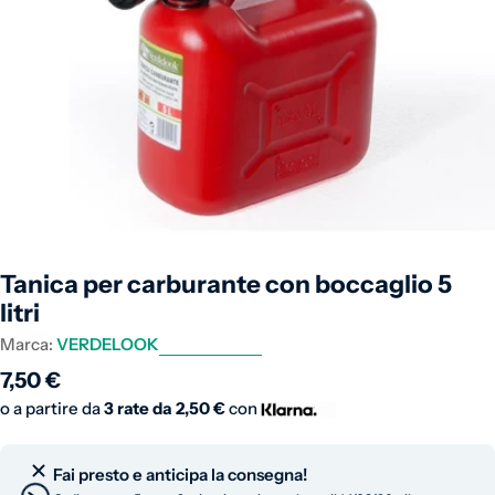
Apri supporto 0 in modalità modale
Tanica per carburante con boccaglio 5
litri
Marca:
VERDELOOK
Prezzo normale
7,50 €
o a partire da
3 rate da
2,50 €
con
Fai presto e anticipa la consegna!