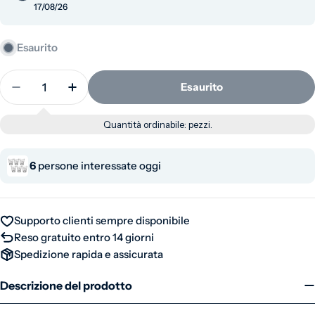
17/08/26
Esaurito
Quantità
Esaurito
Diminuisci la quantità per Set 6 bicchieri caffe - En
Aumenta la quantità per Set 6 bicchieri c
Quantità ordinabile:
pezzi.
6
persone interessate oggi
Supporto clienti sempre disponibile
Reso gratuito entro 14 giorni
Spedizione rapida e assicurata
Descrizione del prodotto