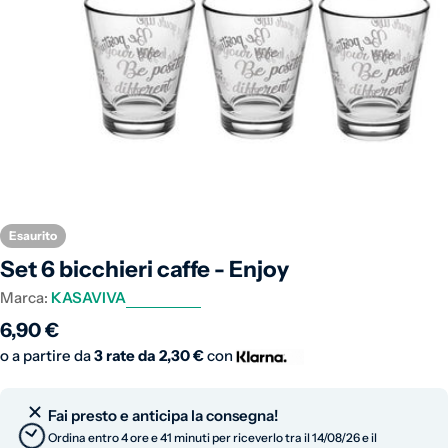
Apri supporto 0 in modalità modale
Esaurito
Set 6 bicchieri caffe - Enjoy
Marca:
KASAVIVA
Prezzo normale
6,90 €
o a partire da
3 rate da
2,30 €
con
Fai presto e anticipa la consegna!
Ordina entro 4 ore e 41 minuti per riceverlo tra il 14/08/26 e il