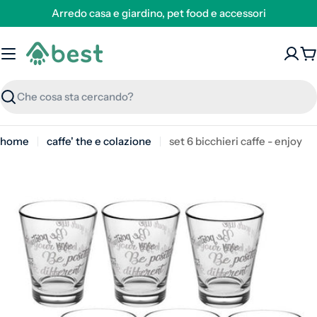
Arredo casa e giardino, pet food e accessori
C
Ricerca
home
caffe' the e colazione
set 6 bicchieri caffe - enjoy