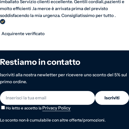
imballato Servizio clienti eccellente. Gentili cordiali,pazienti e
molto efficienti .la merce è arrivata prima del previsto
soddisfacendo la mia urgenza. Consigliatissimo per tutto .
Acquirente verificato
Restiamo in contatto
Iscriviti alla nostra newletter per ricevere uno sconto del 5% sul
primo ordine.
E-mail
Iscriviti
Privacy Policy
Ho letto e accetto la
Lo sconto non è cumulabile con altre offerte/promozioni.