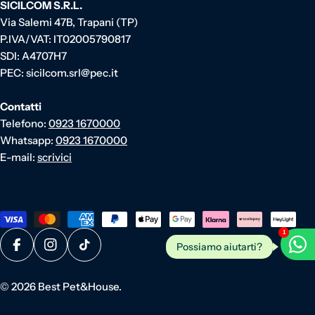
SICILCOM S.R.L.
Via Salemi 47B, Trapani (TP)
P.IVA/VAT: IT02005790817
SDI: A4707H7
PEC: sicilcom.srl@pec.it
Contatti
Telefono:
0923 1670000
Whatsapp:
0923 1670000
E-mail:
scrivici
Metodi di pagamento
1
Possiamo aiutarti?
Facebook
Instagram
TikTok
© 2026
Best Pet&House
.