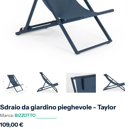
Apri supporto 21 in modalità modale
Sdraio da giardino pieghevole - Taylor
Marca:
BIZZOTTO
Prezzo normale
109,00 €