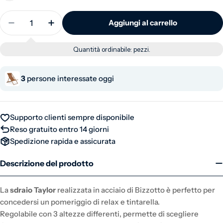
Quantità
Aggiungi al carrello
Diminuisci la quantità per Sdraio da giardino piegh
Aumenta la quantità per Sdraio da giardi
Quantità ordinabile:
pezzi.
3
persone interessate oggi
Supporto clienti sempre disponibile
Reso gratuito entro 14 giorni
Spedizione rapida e assicurata
Descrizione del prodotto
La
sdraio Taylor
realizzata in acciaio di Bizzotto è perfetto per
concedersi un pomeriggio di relax e tintarella.
Regolabile con 3 altezze differenti, permette di scegliere