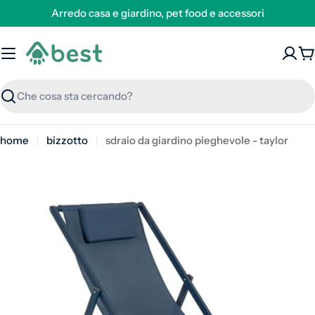
Arredo casa e giardino, pet food e accessori
C
Ricerca
home
bizzotto
sdraio da giardino pieghevole - taylor