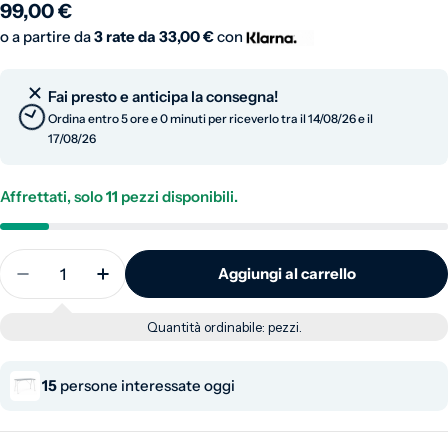
Prezzo normale
99,00 €
o a partire da
3 rate da
33,00 €
con
Fai presto e anticipa la consegna!
Ordina entro 5 ore e 0 minuti per riceverlo tra il 14/08/26 e il
17/08/26
Affrettati, solo
11
pezzi disponibili.
Quantità
Aggiungi al carrello
Diminuisci la quantità per Scrivania con piano in 
Aumenta la quantità per Scrivania con pi
Quantità ordinabile:
pezzi.
15
persone interessate oggi