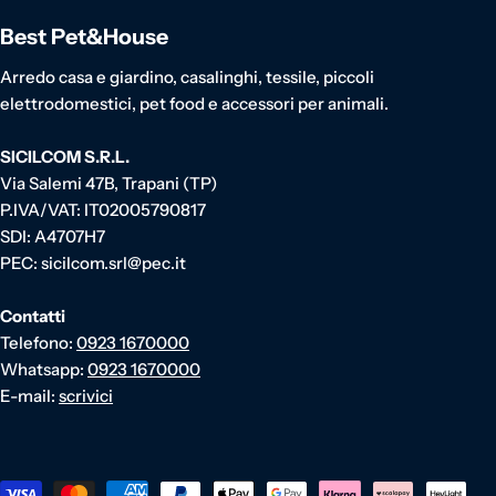
Best Pet&House
Arredo casa e giardino, casalinghi, tessile, piccoli
elettrodomestici, pet food e accessori per animali.
SICILCOM S.R.L.
Via Salemi 47B, Trapani (TP)
P.IVA/VAT: IT02005790817
SDI: A4707H7
PEC: sicilcom.srl@pec.it
Contatti
Telefono:
0923 1670000
Whatsapp:
0923 1670000
E-mail:
scrivici
Metodi di pagamento