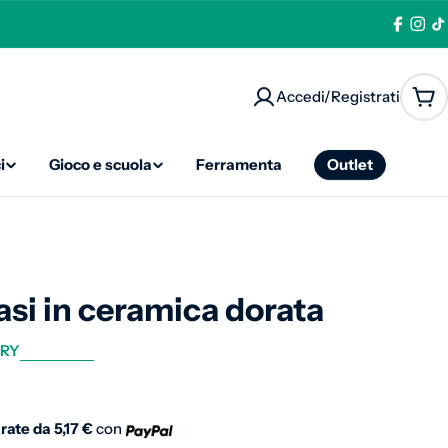
Facebo
Ins
T
Accedi/Registrati
Car
i
Gioco e scuola
Ferramenta
Outlet
asi in ceramica dorata
RY
normale
 rate da
5,17 €
con