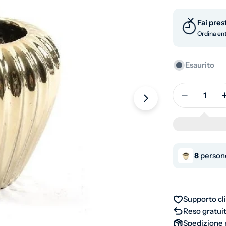
Fai pres
Ordina entr
Esaurito
Quantità
Diminuisc
Apri supporto 1 
8
persone
Supporto cl
Reso gratuit
Spedizione 