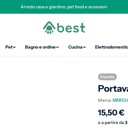
Arredo casa e giardino, pet food e accessori
Pet
Bagno e ordine
Cucina
Elettrodomestic
Esaurito
Portav
Marca:
MERCU
Prezzo 
15,50 €
o a partire da
3