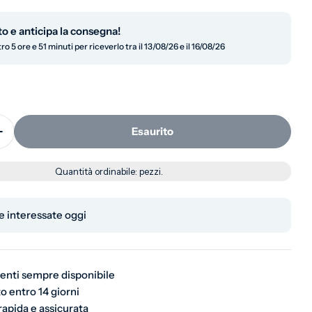
to e anticipa la consegna!
o 5 ore e 51 minuti per riceverlo tra il 13/08/26 e il 16/08/26
Esaurito
i la quantità per Portavasi in ceramica dorata
Aumenta la quantità per Portavasi in ceramica dorata
in modalità modale
Quantità ordinabile:
pezzi.
 interessate oggi
ienti sempre disponibile
o entro 14 giorni
rapida e assicurata