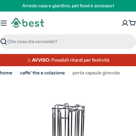
Arredo casa e giardino, pet food e accessori
C
Ricerca
⚠
AVVISO
: Possibili ritardi per festività
home
caffe' the e colazione
porta capsule girevole