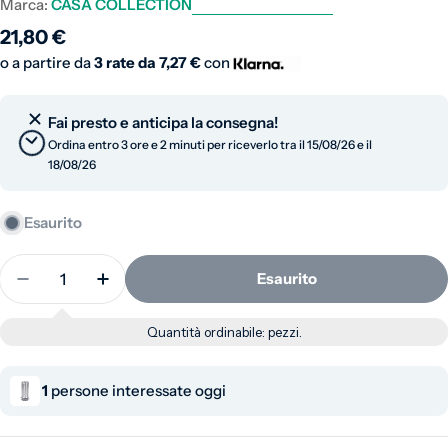
Marca:
CASA COLLECTION
Prezzo normale
21,80 €
o a partire da
3 rate da
7,27 €
con
Fai presto e anticipa la consegna!
Ordina entro 3 ore e 2 minuti per riceverlo tra il 15/08/26 e il
18/08/26
Esaurito
Quantità
Esaurito
Diminuisci la quantità per Porta capsule girevole
Aumenta la quantità per Porta capsule gi
Quantità ordinabile:
pezzi.
1
persone interessate oggi