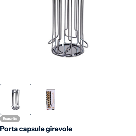
Apri supporto 0 in modalità modale
Esaurito
Porta capsule girevole