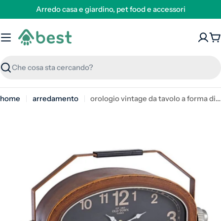
Arredo casa e giardino, pet food e accessori
C
Ricerca
home
arredamento
orologio vintage da tavolo a forma di radio in legno - charles radius