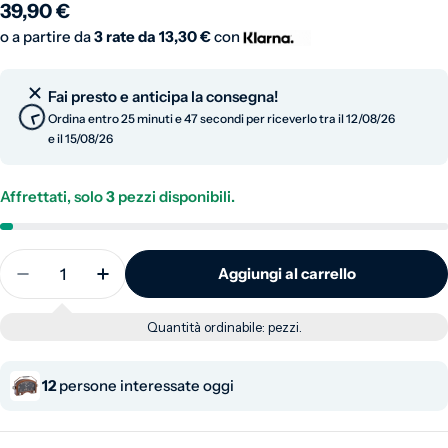
Prezzo normale
39,90 €
o a partire da
3 rate da
13,30 €
con
Fai presto e anticipa la consegna!
Ordina entro 25 minuti e 46 secondi per riceverlo tra il 12/08/26
e il 15/08/26
Affrettati, solo
3
pezzi disponibili.
Quantità
Aggiungi al carrello
Diminuisci la quantità per Orologio vintage da tavo
Aumenta la quantità per Orologio vintage 
Quantità ordinabile:
pezzi.
12
persone interessate oggi