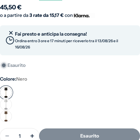
Prezzo normale
45,50 €
o a partire da
3 rate da
15,17 €
con
Fai presto e anticipa la consegna!
Ordina entro 3 ore e 17 minuti per riceverlo tra il 13/08/26 e il
16/08/26
Esaurito
Colore:
Nero
Quantità
Esaurito