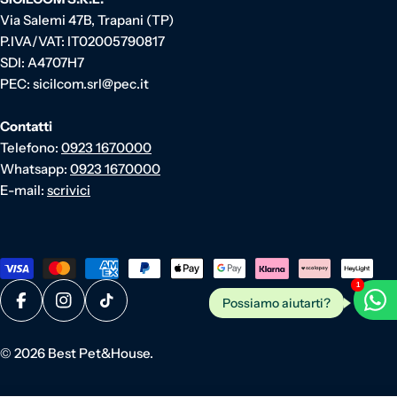
Via Salemi 47B, Trapani (TP)
P.IVA/VAT: IT02005790817
SDI: A4707H7
PEC: sicilcom.srl@pec.it
Contatti
Telefono:
0923 1670000
Whatsapp:
0923 1670000
E-mail:
scrivici
Metodi di pagamento
1
Possiamo aiutarti?
Facebook
Instagram
TikTok
© 2026
Best Pet&House
.