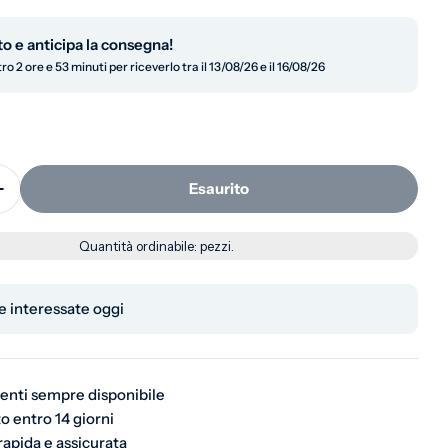
to e anticipa la consegna!
ro 2 ore e 53 minuti per riceverlo tra il 13/08/26 e il 16/08/26
Esaurito
 la quantità per Compostiera da giardino 260 litri
Aumenta la quantità per Compostiera da giardino 260 
in modalità modale
Quantità ordinabile:
pezzi.
 interessate oggi
ienti sempre disponibile
o entro 14 giorni
rapida e assicurata