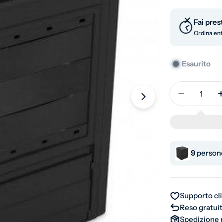
Fai pres
Ordina ent
Esaurito
Quantità
Diminuisci
Apri supporto 1 
9
persone
Supporto cl
Reso gratuit
Spedizione 