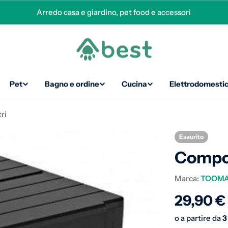
Arredo casa e giardino, pet food e accessori
Pet
Bagno e ordine
Cucina
Elettrodomestic
ri
Esaurito
Compos
Marca:
TOOM
Prezzo 
29,90 €
o a partire da
3