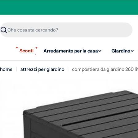
Ricerca
Sconti
Arredamento per la casa
Giardino
home
attrezzi per giardino
compostiera da giardino 260 lit