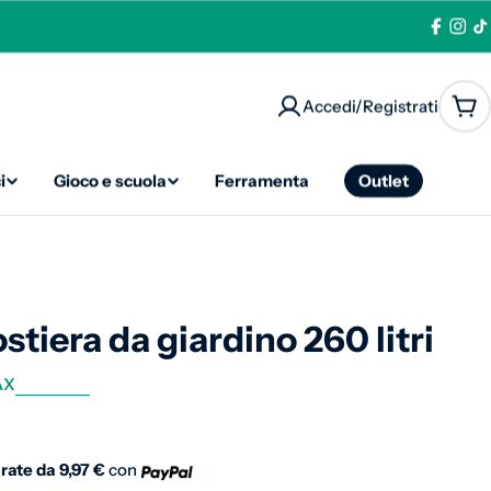
Facebo
Ins
T
Accedi/Registrati
Car
i
Gioco e scuola
Ferramenta
Outlet
tiera da giardino 260 litri
AX
normale
 rate da
9,97 €
con