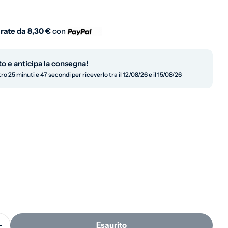
normale
 rate da
8,30 €
con
to e anticipa la consegna!
ro 25 minuti e 46 secondi per riceverlo tra il 12/08/26 e il 15/08/26
in modalità modale
Esaurito