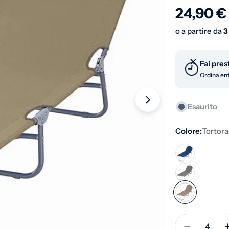
Prezzo 
24,90 €
o a partire da
3
Fai pres
Ordina ent
Apri supporto 0 
Esaurito
Colore:
Tortora
Quantità