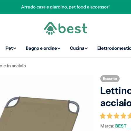
Arredo casa e giardino, pet food e accessori
Pet
Bagno e ordine
Cucina
Elettrodomestic
ole in acciaio
Esaurito
Lettin
acciai
Marca:
BEST