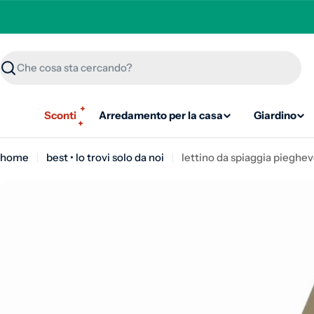
Ricerca
Sconti
Arredamento per la casa
Giardino
home
best • lo trovi solo da noi
lettino da spiaggia pieghev