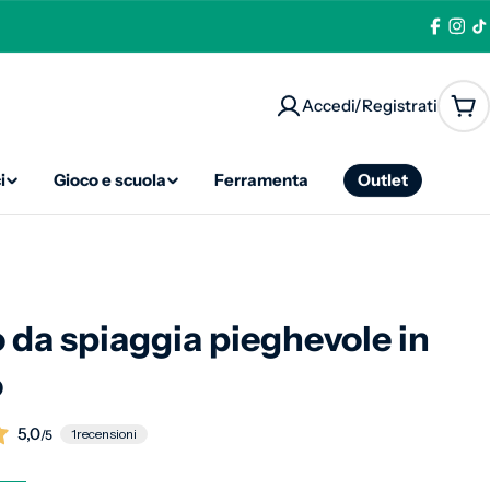
Facebo
Ins
T
Accedi/Registrati
Car
i
Gioco e scuola
Ferramenta
Outlet
o da spiaggia pieghevole in
o
5,0
1
recensioni
/5