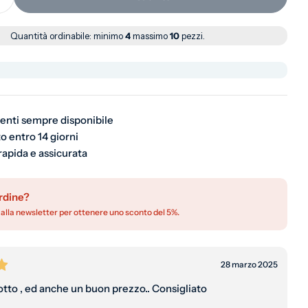
 la quantità per Lettino da spiaggia pieghevole in acc
Aumenta la quantità per Lettino da spiaggia pieghevol
Quantità ordinabile:
minimo
4
massimo
10
pezzi.
ienti sempre disponibile
o entro 14 giorni
rapida e assicurata
rdine?
 alla newsletter per ottenere uno sconto del 5%.
28 marzo 2025
tto , ed anche un buon prezzo.. Consigliato